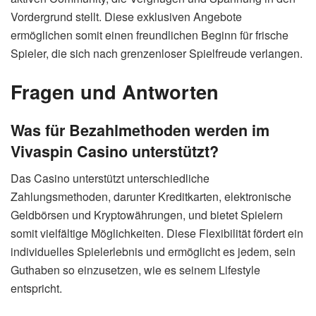
Vordergrund stellt. Diese exklusiven Angebote
ermöglichen somit einen freundlichen Beginn für frische
Spieler, die sich nach grenzenloser Spielfreude verlangen.
Fragen und Antworten
Was für Bezahlmethoden werden im
Vivaspin Casino unterstützt?
Das Casino unterstützt unterschiedliche
Zahlungsmethoden, darunter Kreditkarten, elektronische
Geldbörsen und Kryptowährungen, und bietet Spielern
somit vielfältige Möglichkeiten. Diese Flexibilität fördert ein
individuelles Spielerlebnis und ermöglicht es jedem, sein
Guthaben so einzusetzen, wie es seinem Lifestyle
entspricht.