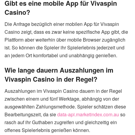
Gibt es eine mobile App für Vivaspin
Casino?
Die Anfrage bezüglich einer mobilen App für Vivaspin
Casino zeigt, dass es zwar keine spezifische App gibt, die
Plattform aber weiterhin über mobile Browser zugänglich
ist. So können die Spieler ihr Spielerlebnis jederzeit und
an jedem Ort komfortabel und unabhängig genießen.
Wie lange dauern Auszahlungen im
Vivaspin Casino in der Regel?
Auszahlungen im Vivaspin Casino dauern in der Regel
zwischen einem und fünf Werktage, abhängig von der
ausgewählten Zahlungsmethode. Spieler schätzen diese
Bearbeitungszeit, da sie
data-api.marketindex.com.au
so
rasch auf ihr Guthaben zugreifen und gleichzeitig ein
offenes Spielerlebnis genießen können.