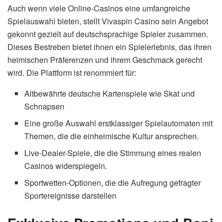
Auch wenn viele Online-Casinos eine umfangreiche
Spielauswahl bieten, stellt Vivaspin Casino sein Angebot
gekonnt gezielt auf deutschsprachige Spieler zusammen.
Dieses Bestreben bietet ihnen ein Spielerlebnis, das ihren
heimischen Präferenzen und ihrem Geschmack gerecht
wird. Die Plattform ist renommiert für:
Altbewährte deutsche Kartenspiele wie Skat und
Schnapsen
Eine große Auswahl erstklassiger Spielautomaten mit
Themen, die die einheimische Kultur ansprechen.
Live-Dealer-Spiele, die die Stimmung eines realen
Casinos widerspiegeln.
Sportwetten-Optionen, die die Aufregung gefragter
Sportereignisse darstellen