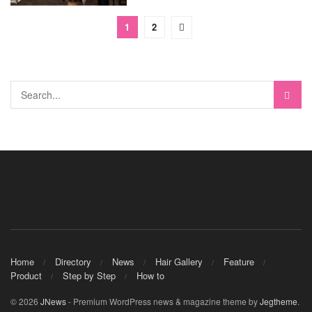
1
2
Home
Directory
News
Hair Gallery
Feature
Product
Step by Step
How to
© 2026
JNews
- Premium WordPress news & magazine theme by
Jegtheme
.