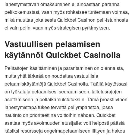
lähestymistavan omaksuminen ei ainoastaan paranna
pelikokemustasi, vaan myös rohkaisee tuntemaan voimaa,
mikä muuttaa jokaisesta Quickbet Casinon peli-istunnosta
ei vain pelin, vaan myös strategisen pyrkimyksen.
Vastuullisen pelaamisen
käytännöt Quickbet Casinolla
Pelitaitojen käsittäminen ja parantaminen on olennaista,
mutta yhtä tärkeää on noudattaa vastuullisia
pelaamiskäytäntöjä Quickbet Casinolla. Täällä käytössäsi
on työkaluja pelaamisesi seuraamiseen, talletusrajojen
asettamiseen ja peliaikamuistutuksiin. Tämä proaktiivinen
lähestymistapa tukee tervettä peliympäristöä, jossa
nautinto on prioriteettina voittoihin nähden. Quickbet
asettaa myös avoimuuden etusijalle: voit helposti päästä
käsiksi resursseja ongelmapelaamiseen liittyen ja hakea