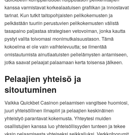
kanssa varmistavat korkealaatuisen grafiikan ja innostavat
tarinat. Kun tutkit taitopohjaisten pelikokemusten ja
pelkästään tuuriin perustuvien pelikokemusten välistä
tasapaino paljastaa strategisen vetovoiman, jonka kautta
pystyt valita toivomasi monimutkaisuustason. Tämä
kokoelma ei ole vain vaihtelevuutta; se ilmentää
omistautumista ainutlaatuisten pelielämysten antamiseen,
jotka saavat pelaajat palaamaan kerta toisensa jälkeen.
Pelaajien yhteisö ja
sitoutuminen
Vaikka Quickbet Casinon pelaamisen vangitsee huomiosi,
juuri yhteisöllinen ilmapiiri ja pelaajien keskinäinen
yhteistyö parantavat kokemusta. Yhteytesi muiden
osallistujien kanssa luo yhteisöllisyyden tunteen ja tekee
yksin pelaamisesta yhteiseksi seikkailuksi. Verkkofoorumit