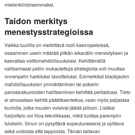
mielenkiintoisemmaksi.
Taidon merkitys
menestysstrategioissa
Vaikka tuurilla on merkittävä rooli kasinopeleissä,
osaaminen usein määrää pitkän aikavälin menestyksen ja
kasvattaa voittomahdollisuuksiasi. Kehittämällä
valitsemaasi peliin mukautettuja strategioita voit muuttaa
onnenpelin harkituksi tavoitteluksi. Esimerkiksi blackjackin
mahdollisuuksien ymmärtäminen tai pokerin
panostuskuvioiden hallitseminen kehittää pelitaitoasi. Tieto
ei ainoastaan kehitä päätöksentekoa, vaan myös paljastaa
kuvioita, jotka muuten voisivat jäädä piiloon. Lisäksi
harjoittelu voi hioa tekniikkaasi, mikä tuottaa parempiin
tuloksiin. Sinun on pysyttävä sopeutuvaisena ja opittava
sekä voitoista että tappioista. Tämän taitavan