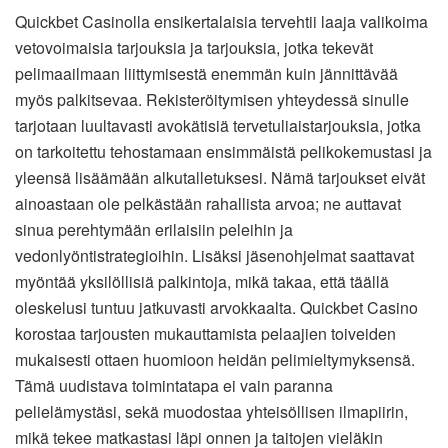
Quickbet Casinolla ensikertalaisia tervehtii laaja valikoima
vetovoimaisia tarjouksia ja tarjouksia, jotka tekevät
pelimaailmaan liittymisestä enemmän kuin jännittävää
myös palkitsevaa. Rekisteröitymisen yhteydessä sinulle
tarjotaan luultavasti avokätisiä tervetuliaistarjouksia, jotka
on tarkoitettu tehostamaan ensimmäistä pelikokemustasi ja
yleensä lisäämään alkutalletuksesi. Nämä tarjoukset eivät
ainoastaan ole pelkästään rahallista arvoa; ne auttavat
sinua perehtymään erilaisiin peleihin ja
vedonlyöntistrategioihin. Lisäksi jäsenohjelmat saattavat
myöntää yksilöllisiä palkintoja, mikä takaa, että täällä
oleskelusi tuntuu jatkuvasti arvokkaalta. Quickbet Casino
korostaa tarjousten mukauttamista pelaajien toiveiden
mukaisesti ottaen huomioon heidän pelimieltymyksensä.
Tämä uudistava toimintatapa ei vain paranna
pelielämystäsi, sekä muodostaa yhteisöllisen ilmapiirin,
mikä tekee matkastasi läpi onnen ja taitojen vieläkin