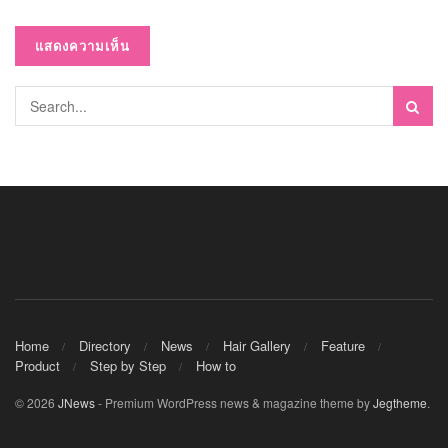
Home
Directory
News
Hair Gallery
Feature
Product
Step by Step
How to
© 2026
JNews
- Premium WordPress news & magazine theme by
Jegtheme
.