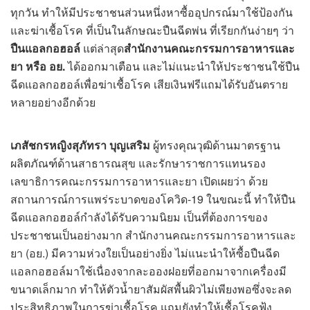
ทุกวัน ทำให้มีประชาชนส่วนหนึ่งหาซื้ออุปกรณ์มาใช้ป้องกัน
และฆ่าเชื้อโรค ที่เป็นในลักษณะปืนฉีดพ่น ที่เรียกกันง่ายๆ ว่า
ปืนแอลกอฮอล์
แต่ล่าสุด
สำนักงานคณะกรรมการอาหารและ
ยา หรือ อย.
ได้ออกมาเตือน และไม่แนะนำให้ประชาชนใช้ปืน
ฉีดแอลกอฮอล์เพื่อฆ่าเชื้อโรค เสียเงินฟรีแถมได้รับอันตราย
หลายอย่างอีกด้วย
เภสัชกรหญิงสุภัทรา บุญเสริม
ผู้ทรงคุณวุฒิด้านมาตรฐาน
ผลิตภัณฑ์ด้านสาธารณสุข และรักษาราชการแทนรอง
เลขาธิการคณะกรรมการอาหารและยา เปิดเผยว่า ด้วย
สถานการณ์การแพร่ระบาดของโควิด-19 ในขณะนี้ ทำให้ปืน
ฉีดแอลกอฮอล์กำลังได้รับความนิยม เป็นที่ต้องการของ
ประชาชนเป็นอย่างมาก สำนักงานคณะกรรมการอาหารและ
ยา (อย.) มีความห่วงใยเป็นอย่างยิ่ง ไม่แนะนำให้ซื้อปืนฉีด
แอลกอฮอล์มาใช้เนื่องจากละอองฝอยที่ออกมาจากเครื่องมี
ขนาดเล็กมาก ทำให้ตัวน้ำยาสัมผัสพื้นผิวไม่เพียงพอซึ่งจะลด
ประสิทธิภาพในการฆ่าเชื้อโรค แถมยังทำให้เชื้อโรคฟุ้ง