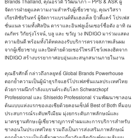
Brands Thailand, คุณอรวดี วิวัฒนาภา – PPS & ASK ผู้
จัดการฝ่ายดูแลความงามสำหรับผู้เชี่ยวชาญ, คุณรวิสรา
เกียรติชัยรินทร์ ผู้จัดการแบรนด์ทีมเฮงเค็ล บิวตี้แคร์ โปรเฟส
ชั่นแนล รวมทั้งศิลปิน ดาราและอินฟลูเอ็นเซอร์ชื่อดัง อาทิ ณ
ณภัทร วิกัยรุ่งโรจน์, บลู และ ขวัญ วง INDIGO มาร่วมแสดง
ความยินดี พร้อมทั้งได้ทดลองรับบริการตรวจสภาพเส้นผม
จากผู้เชี่ยวชาญ และปิดท้ายด้วยเซอร์ไพรส์โชว์เพลงฮิตจาก
INDIGO สร้างบรรยากาศอบอุ่นและสนุกสนานภายในงาน
คุณธีรศักดิ์ กล่าวถึงกลยุทธ์ Global Brands Powerhouse
ตอกย้ำความเป็นผู้นำธุรกิจแฮร์โปรเฟสชั่นแนลประเทศไทย
ด้วยการผนึกกำลังแบรนด์ระดับโลก Schwarzkopf
Professional และ Shiseido Professional ร่วมพัฒนาซาลอน
ต้นแบบแห่งแรกของเอเชียด้วยคอนเซ็ปต์ Best of Both ที่มอบ
ประสบการณ์ระดับพรีเมียม มุ่งยกระดับภาพลักษณ์และ
มาตรฐานทักษะผู้เชี่ยวชาญการทำผมและการบริการสำหรับ
ซาลอนในประเทศไทย รวมถึงเป็นการส่งเสริมภาพลักษณ์
ตอกย้ำความเป็นผู้เชี่ยวชาญเกี่ยวกับผลิตภัณฑ์ดูแลเส้นผม