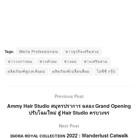
Tags:
Wella Professionals
ข่าวธุรกิจเสริมสวย
ข่าววงการผม
ช่างทำผม
ช่างผม
ช่างเสริมสวย
ผลิตภัณฑ์ดูแลเส้นผม
ผลิตภัณฑ์เปลี่ยนสีผม
โอซีซี กรุ๊ป
Previous Post
Ammy Hair Studio สมุทรปราการ ฉลอง Grand Opening
ปรับโฉมใหม่ สู่ Hair Studio ครบวงจร
Next Post
ɪɢᴏʀᴀ ʀᴏʏᴀʟ ᴄᴏʟʟᴇᴄᴛɪᴏɴ 2022 : Wanderlust Catwalk