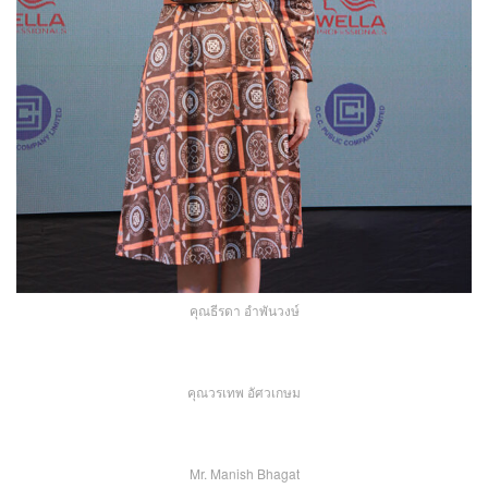
คุณธีรดา อำพันวงษ์
คุณวรเทพ อัศวเกษม
Mr. Manish Bhagat