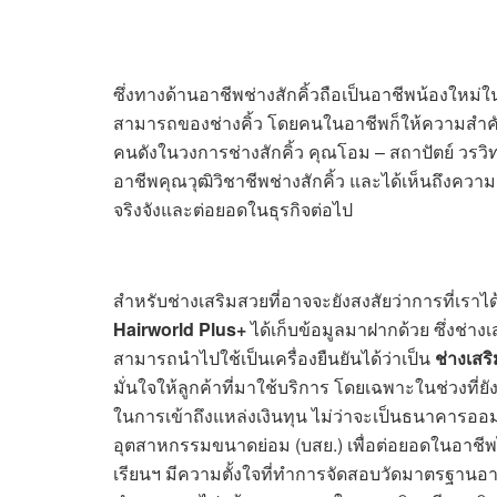
ซึ่งทางด้านอาชีพช่างสักคิ้วถือเป็นอาชีพน้องใหม่ใ
สามารถของช่างคิ้ว โดยคนในอาชีพก็ให้ความสำค
คนดังในวงการช่างสักคิ้ว คุณโอม – สถาปัตย์ วรวิ
อาชีพคุณวุฒิวิชาชีพช่างสักคิ้ว และได้เห็นถึงควา
จริงจังและต่อยอดในธุรกิจต่อไป
สำหรับช่างเสริมสวยที่อาจจะยังสงสัยว่าการที่เราได
Hairworld Plus+
ได้เก็บข้อมูลมาฝากด้วย ซึ่งช่า
สามารถนำไปใช้เป็นเครื่องยืนยันได้ว่าเป็น
ช่างเสร
มั่นใจให้ลูกค้าที่มาใช้บริการ โดยเฉพาะในช่วงที่
ในการเข้าถึงแหล่งเงินทุน ไม่ว่าจะเป็นธนาคารออม
อุตสาหกรรมขนาดย่อม (บสย.) เพื่อต่อยอดในอาชีพได
เรียนฯ มีความตั้งใจที่ทำการจัดสอบวัดมาตรฐานอาชีพใ