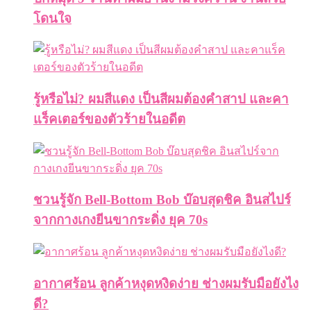
โดนใจ
รู้หรือไม่? ผมสีแดง เป็นสีผมต้องคำสาป และคา
แร็คเตอร์ของตัวร้ายในอดีต
ชวนรู้จัก Bell-Bottom Bob บ๊อบสุดชิค อินสไปร์
จากกางเกงยีนขากระดิ่ง ยุค 70s
อากาศร้อน ลูกค้าหงุดหงิดง่าย ช่างผมรับมือยังไง
ดี?