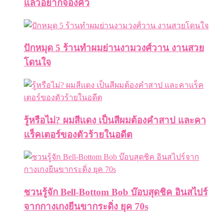
แล้วอยากจองคิว
ปักหมุด 5 ร้านทำผมย่านงามวงศ์วาน งานสวย
โดนใจ
รู้หรือไม่? ผมสีแดง เป็นสีผมต้องคำสาป และคา
แร็คเตอร์ของตัวร้ายในอดีต
ชวนรู้จัก Bell-Bottom Bob บ๊อบสุดชิค อินสไปร์
จากกางเกงยีนขากระดิ่ง ยุค 70s