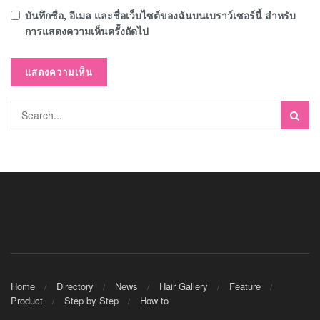
บันทึกชื่อ, อีเมล และชื่อเว็บไซต์ของฉันบนเบราว์เซอร์นี้ สำหรับ
การแสดงความเห็นครั้งถัดไป
Home
Directory
News
Hair Gallery
Feature
Product
Step by Step
How to