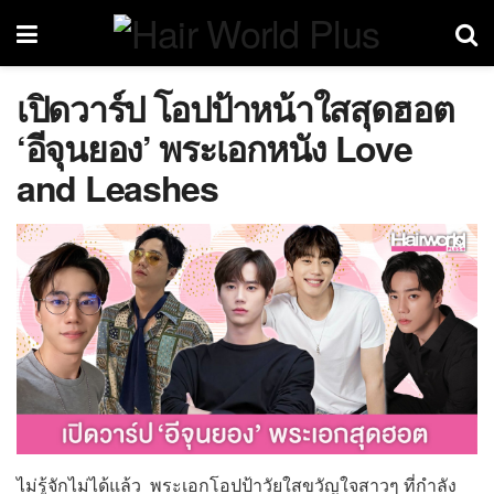
เปิดวาร์ป โอปป้าหน้าใสสุดฮอต
‘อีจุนยอง’ พระเอกหนัง Love
and Leashes
ไม่รู้จักไม่ได้แล้ว พระเอกโอปป้าวัยใสขวัญใจสาวๆ ที่กำลัง