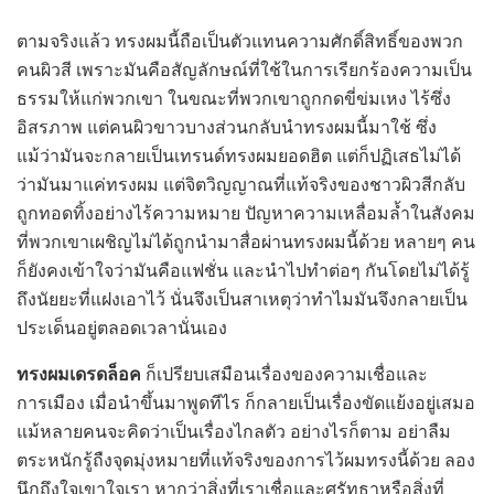
ตามจริงแล้ว ทรงผมนี้ถือเป็นตัวแทนความศักดิ์สิทธิ์ของพวก
คนผิวสี เพราะมันคือสัญลักษณ์ที่ใช้ในการเรียกร้องความเป็น
ธรรมให้แก่พวกเขา ในขณะที่พวกเขาถูกกดขี่ข่มเหง ไร้ซึ่ง
อิสรภาพ แต่คนผิวขาวบางส่วนกลับนำทรงผมนี้มาใช้ ซึ่ง
แม้ว่ามันจะกลายเป็นเทรนด์ทรงผมยอดฮิต แต่ก็ปฏิเสธไม่ได้
ว่ามันมาแค่ทรงผม แต่จิตวิญญาณที่แท้จริงของชาวผิวสีกลับ
ถูกทอดทิ้งอย่างไร้ความหมาย ปัญหาความเหลื่อมล้ำในสังคม
ที่พวกเขาเผชิญไม่ได้ถูกนำมาสื่อผ่านทรงผมนี้ด้วย หลายๆ คน
ก็ยังคงเข้าใจว่ามันคือแฟชั่น และนำไปทำต่อๆ กันโดยไม่ได้รู้
ถึงนัยยะที่แฝงเอาไว้ นั่นจึงเป็นสาเหตุว่าทำไมมันจึงกลายเป็น
ประเด็นอยู่ตลอดเวลานั่นเอง
ทรงผมเดรดล็อค
ก็เปรียบเสมือนเรื่องของความเชื่อและ
การเมือง เมื่อนำขึ้นมาพูดทีไร ก็กลายเป็นเรื่องขัดแย้งอยู่เสมอ
แม้หลายคนจะคิดว่าเป็นเรื่องไกลตัว อย่างไรก็ตาม อย่าลืม
ตระหนักรู้ถืงจุดมุ่งหมายที่แท้จริงของการไว้ผมทรงนี้ด้วย ลอง
นึกถึงใจเขาใจเรา หากว่าสิ่งที่เราเชื่อและศรัทธาหรือสิ่งที่