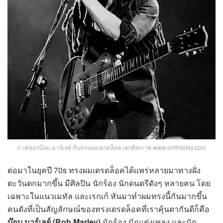
ภาพของบ๊อบ มาร์เลย์ กับทรงผมเดรดล็อค เครดิตภาพ www.onthisday.com
ต่อมาในยุคปี 70s ทรงผมเดรดล็อคได้แพร่หลายมาทางฝั่ง
ตะวันตกมากขึ้น มีศิลปิน นักร้อง นักดนตรีดังๆ หลายคน โดย
เฉพาะในแนวเมทัล และเรกเก้ หันมาทำผมทรงนี้กันมากขึ้น
คนดังที่เป็นสัญลักษณ์ของทรงเดรดล็อคที่เราคุ้นตากันดีก็คือ
บ๊อบ มาร์เลย์
(Bob Marley)
นักร้อง นักแต่งเพลง และนัก