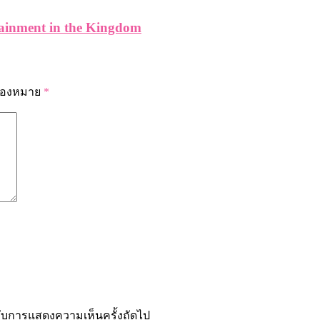
ainment in the Kingdom
รื่องหมาย
*
ำหรับการแสดงความเห็นครั้งถัดไป