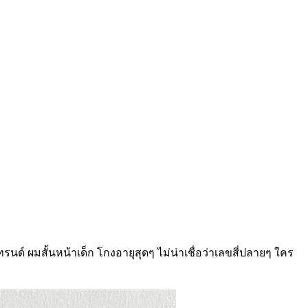
์ ผมสั้นหน้าเด็ก โกงอายุสุดๆ ไม่น่าเชื่อว่าเลขสี่ปลายๆ ใคร