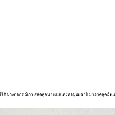
รีส์ บางกอกคณิกา สลัดลุคนายแม่แห่งหอบุปผชาติ มาอวดลุคอินเทรนด