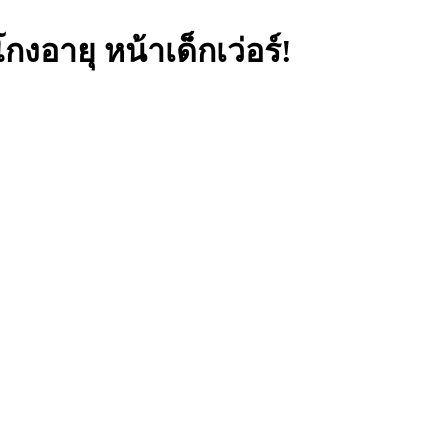
กงอายุ หน้าเด็กเว่อร์!