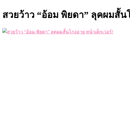
สวยว้าว “อ้อม พิยดา” ลุคผมสั้นโ