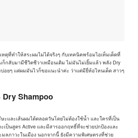
หตุที่ทำให้สระผมไม่ได้จริงๆ กับเทคนิคพร้อมไอเท็มเด็ดที่
ลับมามีชีวิตชีวาเหมือนเดิม ไม่มันไม่เยิ้มแล้ว พลัง Dry
บ่อยๆ แต่ผมมันไวก็ขอแนะนำค่ะ ว่าแต่มียี่ห้อไหนเด็ด สาวๆ
B Dry Shampoo
ษะและเส้นผมได้ตลอดวันโดยไม่ต้องใช้น้ำ และใครที่เป็น
เป็นสูตร Active และมีสารออกฤทธิ์ที่จะช่วยปกป้องและ
ภาวะในเมือง นอกจากนี้ ยังมีความพิเศษตรงที่ช่วย