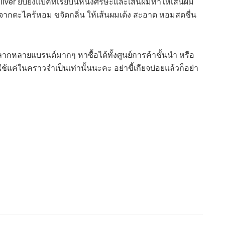
ilver ยับยั้งแบคทีเรียบนหนังศรีษะและเส้นผมทำให้เส้นผม
ากตะไคร้หอม ขจัดกลิ่น ให้เส้นผมเด้ง สะอาด หอมสดชื่น
หลากหลายแบรนด์มากๆ หาซื้อได้ทั้งศูนย์การค้าชั้นนำ หรือ
ช้แค่ในคราวจำเป็นเท่านั้นนะคะ อย่าขี้เกียจบ่อยแล้วก็อย่า