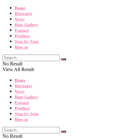
Home
Directory
News
Hair Gallery
Feature
Product
Step by Step
How to
No Result
View All Result
Home
Directory
News
Hair Gallery
Feature
Product
Step by Step
How to
No Result