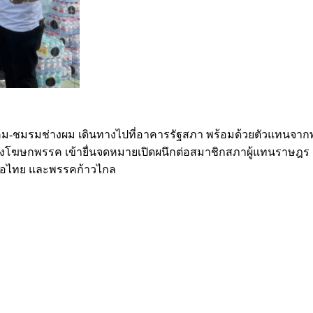
-ชมรมช่างผม เดินทางไปที่อาคารรัฐสภา พร้อมด้วยตัวแทนจากพร
งโฆษกพรรค เข้ายื่นจดหมายเปิดผนึกต่อสมาชิกสภาผู้แทนราษฎร ก
พื่อไทย และพรรคก้าวไกล