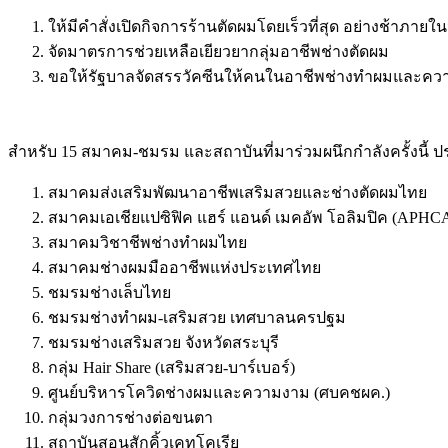
ให้มีคำสั่งเปิดกิจการร้านตัดผมโดยเร็วที่สุด อย่างช้าภาย
จัดมาตรการช่วยเหลือเยียวยากลุ่มอาชีพช่างตัดผม
ขอให้รัฐบาลจัดสรรวัคซีนให้คนในอาชีพช่างทำผมและความงาม
สำหรับ 15 สมาคม-ชมรม และสถาบันที่มาร่วมผนึกกำลังครั้งนี้ 
สมาคมส่งเสริมพัฒนาอาชีพเสริมสวยและช่างตัดผมไทย
สมาคมเอเชียแปซิฟิค แฮร์ แอนด์ เมคอัพ โอลิมปิค (AP
สมาคมวิชาชีพช่างทำผมไทย
สมาคมช่างผมมืออาชีพแห่งประเทศไทย
ชมรมช่างเล็บไทย
ชมรมช่างทำผม-เสริมสวย เทศบาลนครปฐม
ชมรมช่างเสริมสวย จังหวัดสระบุรี
กลุ่ม Hair Share (เสริมสวย-บาร์เบอร์)
ศูนย์บริหารโควิดช่างผมและความงาม (ศบคชผค.)
กลุ่มวงการช่างต่อขนตา
สถาบันสอนสักคิ้วเคทโคเรีย