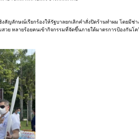
รรมเชิงสัญลักษณ์เรียกร้องให้รัฐบาลยกเลิกคำสั่งปิดร้านทำผม โดย
ิมสวย หลายร้อยคนเข้ากิจกรรมที่จัดขึ้นภายใต้มาตรการป้องกันโคว