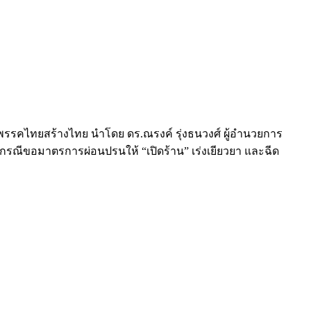
รคไทยสร้างไทย นำโดย ดร.ณรงค์ รุ่งธนวงศ์ ผู้อำนวยการ
รณีขอมาตรการผ่อนปรนให้ “เปิดร้าน” เร่งเยียวยา และฉีด