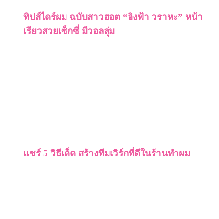
ทิปส์ไดร์ผม ฉบับสาวฮอต “อิงฟ้า วราหะ” หน้า
เรียวสวยเซ็กซี่ มีวอลลุ่ม
แชร์ 5 วิธีเด็ด สร้างทีมเวิร์กที่ดีในร้านทำผม