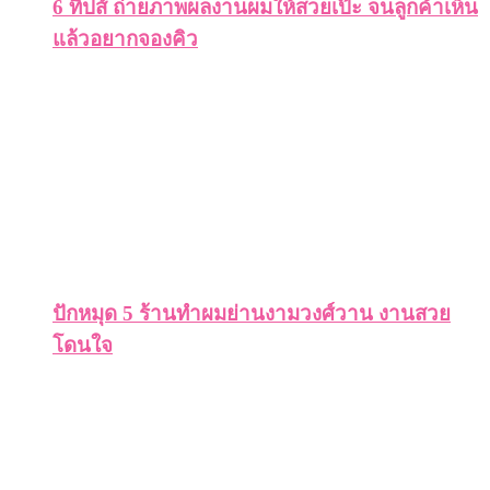
6 ทิปส์ ถ่ายภาพผลงานผมให้สวยเป๊ะ จนลูกค้าเห็น
แล้วอยากจองคิว
ปักหมุด 5 ร้านทำผมย่านงามวงศ์วาน งานสวย
โดนใจ