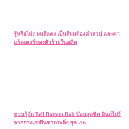
รู้หรือไม่? ผมสีแดง เป็นสีผมต้องคำสาป และคา
แร็คเตอร์ของตัวร้ายในอดีต
ชวนรู้จัก Bell-Bottom Bob บ๊อบสุดชิค อินสไปร์
จากกางเกงยีนขากระดิ่ง ยุค 70s