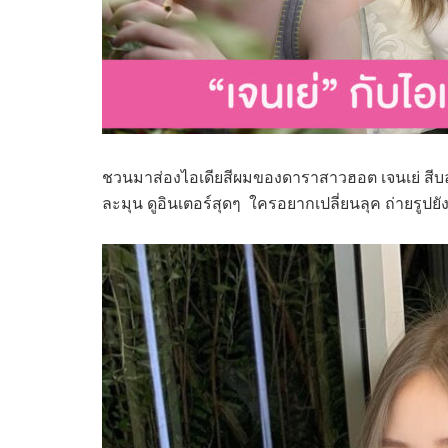
ชวนมาส่องไอเดียสีผมของดาราสาวฮอต เจนเย่ สีบ
ละมุน ดูอินเตอร์สุดๆ ใครอยากเปลี่ยนลุค ถ่ายรูปยัง