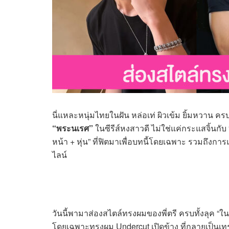
นี่แหละหนุ่มไทยในฝัน หล่อเท่ ผิวเข้ม ยิ้มหวาน ค
“พระนเรศ”
ในซีรีส์หงสาวดี ไม่ใช่แค่กระแสจิ้นกับ
หน้า + หุ่น” ที่ฟิตมาเพื่อบทนี้โดยเฉพาะ รวมถึงกา
ไลน์
วันนี้พามาส่องสไตล์ทรงผมของพี่ตรี ครบทั้งลุค “ใ
โดยเฉพาะทรงผม Undercut เปิดข้าง ที่กลายเป็นเท