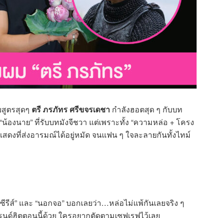
รบสูตรสุดๆ
ตรี ภรภัทร ศรีขจรเดชา
กำลังฮอตสุด ๆ กับบท
 “น้องนาย” ที่รับบทมังจีชวา แต่เพราะทั้ง “ความหล่อ + โครง
รแสดงที่ส่งอารมณ์ได้อยู่หมัด จนแฟน ๆ ใจละลายกันทั้งไทม์
นซีรีส์” และ “นอกจอ” บอกเลยว่า…หล่อไม่แพ้กันเลยจริง ๆ
รนด์ฮิตตอนนี้ด้วย ใครอยากตัดตามเซฟเรฟไว้เลย