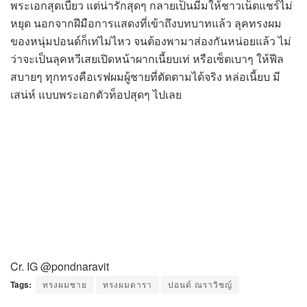
พระเอกสุดเบี้ยว แต่น่ารักสุดๆ กลายเป็นมีมให้ชาวเน็ตแชร์ไม่
หยุด นอกจากฝีมือการแสดงที่เข้าถึงบทบาทแล้ว ลุคทรงผม
ของหนุ่มปอนด์ก็เท่ไม่ไหว จนต้องพามาส่องกันหน่อยแล้ว ไม่
ว่าจะเป็นลุคหวีเสยเปิดหน้าผากเนี้ยบเท่ หรือเซ็ตเบาๆ ให้ฟีล
สบายๆ ทุกทรงคือเรฟผมผู้ชายที่ตัดตามได้จริง หล่อเนี้ยบ มี
เสน่ห์ แบบพระเอกตัวท็อปสุดๆ ไปเลย
Cr. IG @pondnaravit
Tags:
ทรงผมชาย
ทรงผมดารา
ปอนด์ ณราวิชญ์