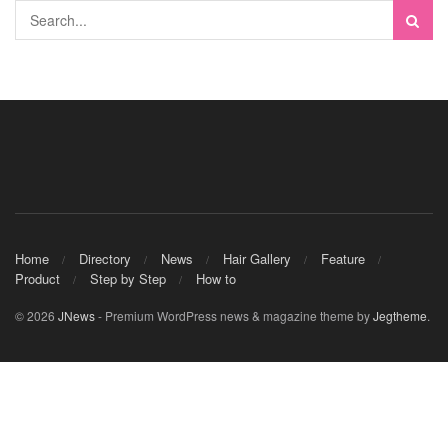
Home
Directory
News
Hair Gallery
Feature
Product
Step by Step
How to
© 2026
JNews
- Premium WordPress news & magazine theme by
Jegtheme
.