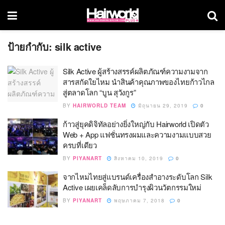
ป้ายกำกับ:
silk active
Silk Active ผู้สร้างสรรค์ผลิตภัณฑ์ความงามจาก
สารสกัดใยไหม นำสินค้าคุณภาพของไทยก้าวไกล
สู่ตลาดโลก “บูน สุวังกูร”
BY
HAIRWORLD TEAM
มิถุนายน 29, 2019
0
ก้าวสู่ยุคดิจิทัลอย่างยิ่งใหญ่กับ Hairworld เปิดตัว
Web + App แฟชั่นทรงผมและความงามแบบสวย
ครบที่เดียว
BY
PIYANART
สิงหาคม 10, 2019
0
จากไหมไทยสู่แบรนด์เครื่องสำอางระดับโลก Silk
Active เผยเคล็ดลับการบำรุงผิวนวัตกรรมใหม่
BY
PIYANART
พฤษภาคม 7, 2018
0