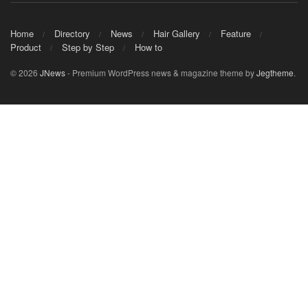
Home
Directory
News
Hair Gallery
Feature
Product
Step by Step
How to
© 2026
JNews
- Premium WordPress news & magazine theme by
Jegtheme
.