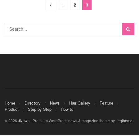
1
2
3
Home
Directory
News
Hair Gallery
Feature
Product
Step by Step
How to
© 2026
JNews
- Premium WordPress news & magazine theme by
Jegtheme
.