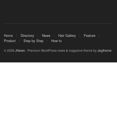
Home
Directory
News
Hair Gallery
Feature
Product
Step by Step
How to
© 2026
JNews
- Premium WordPress news & magazine theme by
Jegtheme
.