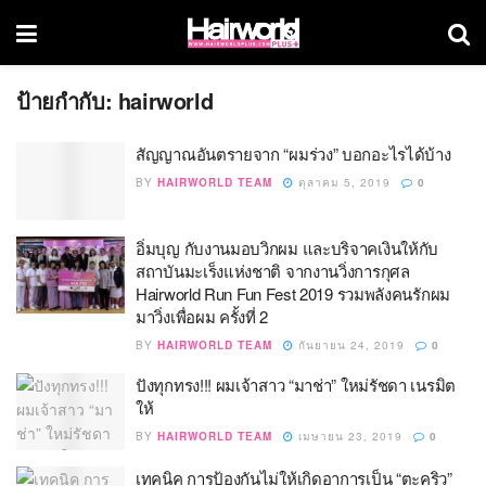
ป้ายกำกับ:
hairworld
สัญญาณอันตรายจาก “ผมร่วง” บอกอะไรได้บ้าง
BY
HAIRWORLD TEAM
ตุลาคม 5, 2019
0
อิ่มบุญ กับงานมอบวิกผม และบริจาคเงินให้กับ
สถาบันมะเร็งแห่งชาติ จากงานวิ่งการกุศล
Hairworld Run Fun Fest 2019 รวมพลังคนรักผม
มาวิ่งเพื่อผม ครั้งที่ 2
BY
HAIRWORLD TEAM
กันยายน 24, 2019
0
ปังทุกทรง!!! ผมเจ้าสาว “มาช่า” ใหม่รัชดา เนรมิต
ให้
BY
HAIRWORLD TEAM
เมษายน 23, 2019
0
เทคนิค การป้องกันไม่ให้เกิดอาการเป็น “ตะคริว”