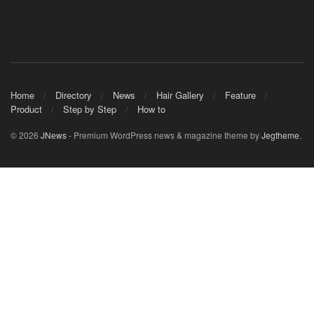
Home
Directory
News
Hair Gallery
Feature
Product
Step by Step
How to
© 2026
JNews
- Premium WordPress news & magazine theme by
Jegtheme
.