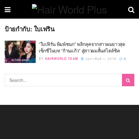
ป้ายกำกับ:
ใบเฟริน
“ใบเฟิร์น พิมพ์ชนก” พลิกลุคจากสาวผมยาวสุด
เซ็กซี่ในบท “ก้านแก้ว” สู่สาวผมสั้นสไตล์ชิค
BY
HAIRWORLD TEAM
กุมภาพันธ์ 1, 2018
0