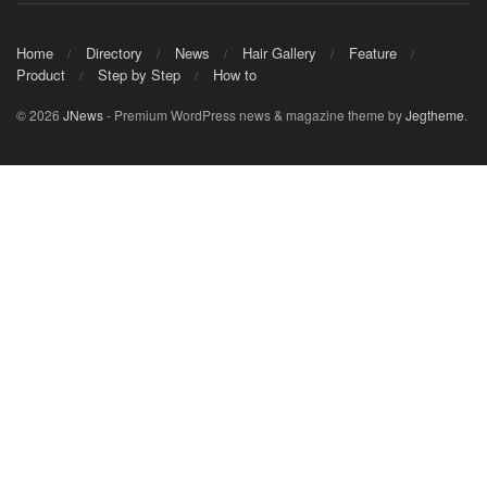
Home
Directory
News
Hair Gallery
Feature
Product
Step by Step
How to
© 2026
JNews
- Premium WordPress news & magazine theme by
Jegtheme
.