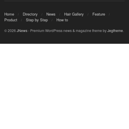
Home
Directory
News
Hair Gallery
Feature
Product
Step by Step
How to
© 2026
JNews
- Premium WordPress news & magazine theme by
Jegtheme
.