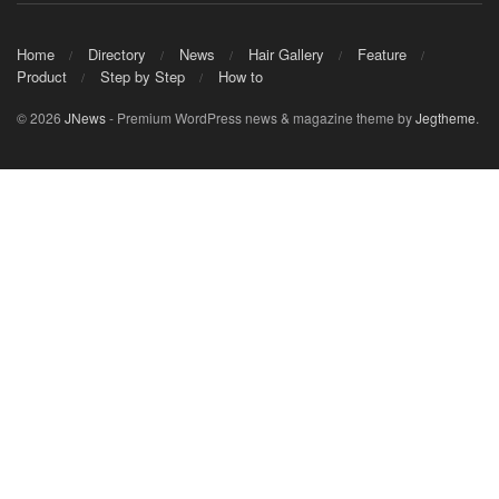
Home
Directory
News
Hair Gallery
Feature
Product
Step by Step
How to
© 2026
JNews
- Premium WordPress news & magazine theme by
Jegtheme
.