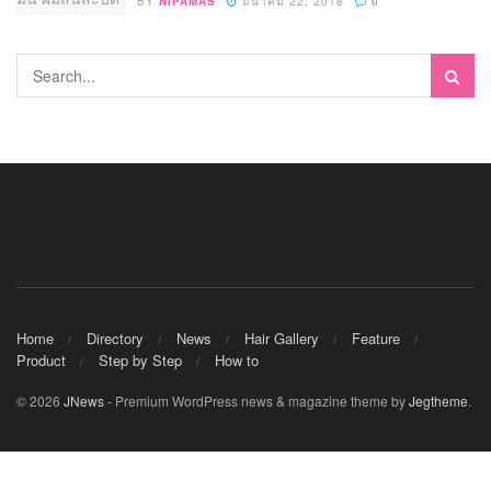
BY
NIPAMAS
มีนาคม 22, 2018
0
Home
Directory
News
Hair Gallery
Feature
Product
Step by Step
How to
© 2026
JNews
- Premium WordPress news & magazine theme by
Jegtheme
.