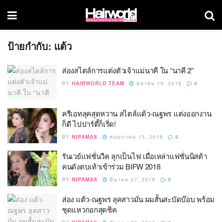
ป้ายกำกับ:
แต้ว
ส่องสไตล์การแต่งตัวเจ้าแม่นาคี ใน “นาคี 2”
BY
HAIRWORLD TEAM
ตุลาคม 19, 2018
0
ครีเอทลุคสุดหวาน สไตล์แต้ว-ณฐพร แต่งออกงาน
ก็ดี ไปปาร์ตี้ก็เริ่ด!
BY
NIPAMAS
พฤษภาคม 15, 2018
0
รันเวย์แฟชั่นวีค ลุกเป็นไฟ เมื่อเหล่าแฟชั่นนิสต้า
คนดังตบเท้าเข้าร่วม BIFW 2018
BY
NIPAMAS
มีนาคม 27, 2018
0
ส่อง แต้ว-ณฐพร ลุคสาวมั่น ผมสั้นสะบัดบ๊อบ พร้อม
ชุดแหวกอกสุดชิค