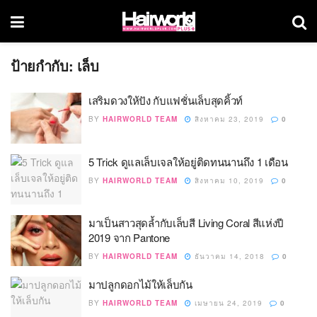
ป้ายกำกับ:
เล็บ
เสริมดวงให้ปัง กับแฟชั่นเล็บสุดคิ้วท์
BY
HAIRWORLD TEAM
สิงหาคม 23, 2019
0
5 Trick ดูแลเล็บเจลให้อยู่ติดทนนานถึง 1 เดือน
BY
HAIRWORLD TEAM
สิงหาคม 10, 2019
0
มาเป็นสาวสุดล้ำกับเล็บสี Living Coral สีแห่งปี
2019 จาก Pantone
BY
HAIRWORLD TEAM
ธันวาคม 14, 2018
0
มาปลูกดอกไม้ให้เล็บกัน
BY
HAIRWORLD TEAM
เมษายน 24, 2019
0