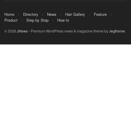
Home
Directory
News
Hair Gallery
Feature
Product
Step by Step
How to
© 2026
JNews
- Premium WordPress news & magazine theme by
Jegtheme
.