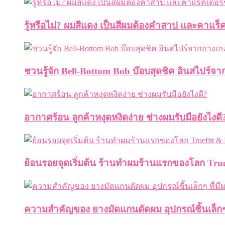
รู้หรือไม่? ผมสีแดง เป็นสีผมต้องคำสาป และคาแร็
ชวนรู้จัก Bell-Bottom Bob บ๊อบสุดชิค อินสไปร์จา
อากาศร้อน ลูกค้าหงุดหงิดง่าย ช่างผมรับมือยังไงดี
ย้อนรอยจุดเริ่มต้น ร้านทำผมร้านแรกของโลก Truef
ความสำคัญของ ยางมัดแกนดัดผม อุปกรณ์ชิ้นเล็กๆ