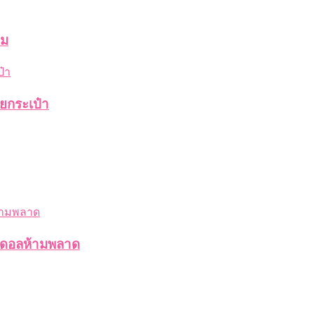
อม
ายกระเป๋า
ไอดอลห้ามพลาด