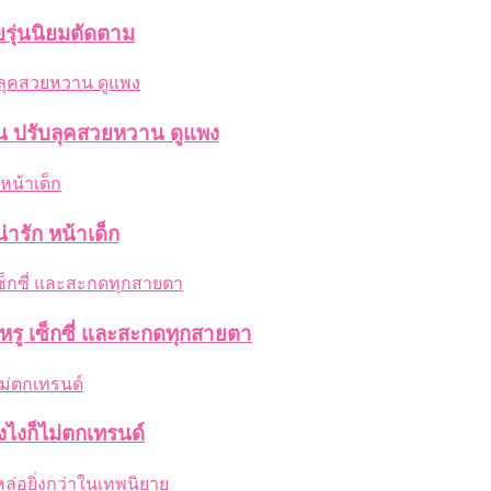
ยรุ่นนิยมตัดตาม
่น ปรับลุคสวยหวาน ดูแพง
่ารัก หน้าเด็ก
งหรู เซ็กซี่ และสะกดทุกสายตา
งไงก็ไม่ตกเทรนด์