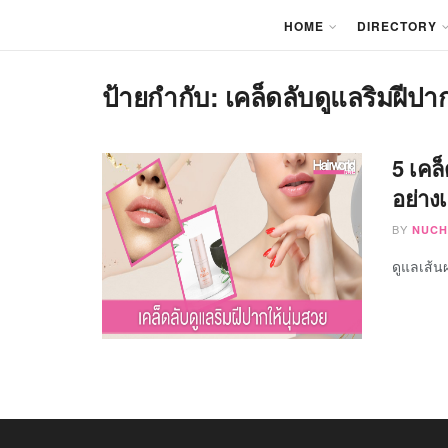
HOME
DIRECTORY
ป้ายกำกับ:
เคล็ดลับดูแลริมฝีปา
5 เคล
อย่าง
BY
NUCH
ดูแลเส้น