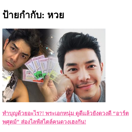
ป้ายกำกับ:
หวย
ทำบุญด้วยอะไร?! พระเอกหนุ่ม ดูดีแล้วยังดวงดี “อาร์ต
พศุตม์” ส่องไลฟ์สไตล์คนดวงเฮงกัน!