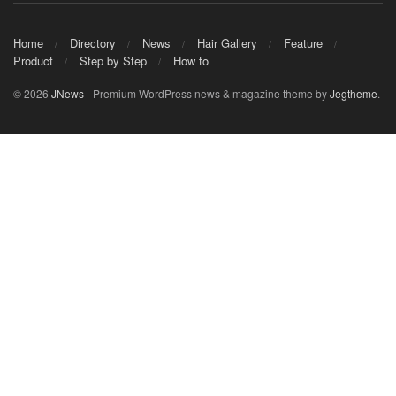
Home
Directory
News
Hair Gallery
Feature
Product
Step by Step
How to
© 2026
JNews
- Premium WordPress news & magazine theme by
Jegtheme
.