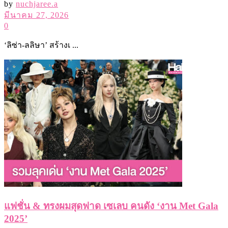
by
nuchjaree.a
มีนาคม 27, 2026
0
‘ลิซ่า-ลลิษา’ สร้างเ ...
แฟชั่น & ทรงผมสุดฟาด เซเลบ คนดัง ‘งาน Met Gala
2025’