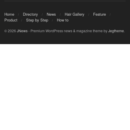
Home
Directory
News
Hair Gallery
Feature
Product
Step by Step
How to
© 2026
JNews
- Premium WordPress news & magazine theme by
Jegtheme
.