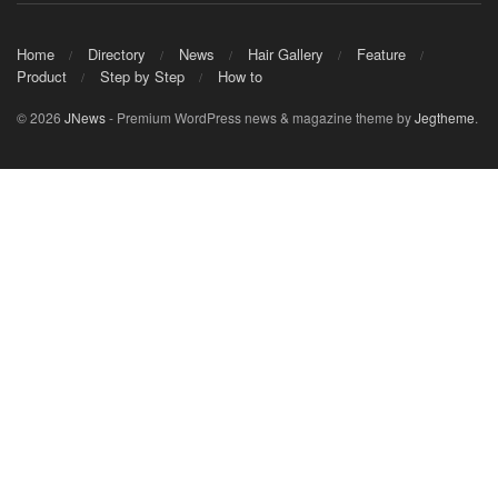
Home
Directory
News
Hair Gallery
Feature
Product
Step by Step
How to
© 2026
JNews
- Premium WordPress news & magazine theme by
Jegtheme
.