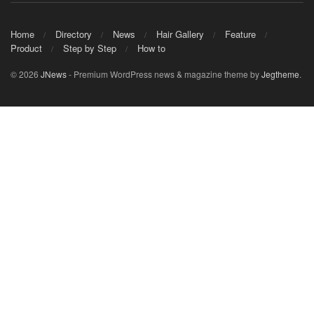
Home
Directory
News
Hair Gallery
Feature
Product
Step by Step
How to
© 2026
JNews
- Premium WordPress news & magazine theme by
Jegtheme
.