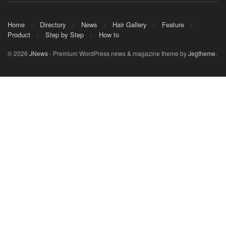
Home
Directory
News
Hair Gallery
Feature
Product
Step by Step
How to
© 2026
JNews
- Premium WordPress news & magazine theme by
Jegtheme
.