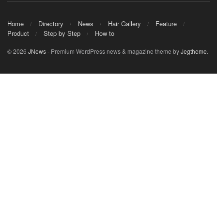
Home
Directory
News
Hair Gallery
Feature
Product
Step by Step
How to
© 2026
JNews
- Premium WordPress news & magazine theme by
Jegtheme
.