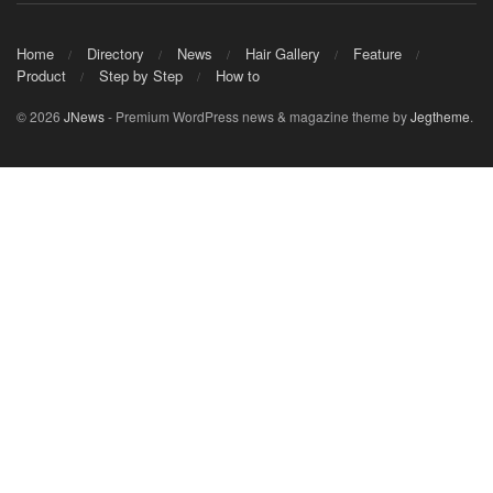
Home
Directory
News
Hair Gallery
Feature
Product
Step by Step
How to
© 2026
JNews
- Premium WordPress news & magazine theme by
Jegtheme
.