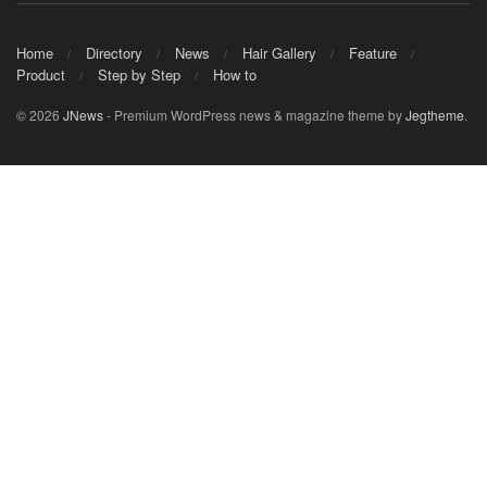
Home
Directory
News
Hair Gallery
Feature
Product
Step by Step
How to
© 2026
JNews
- Premium WordPress news & magazine theme by
Jegtheme
.