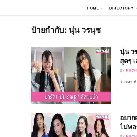
HOME
DIRECTORY
ป้ายกำกับ:
นุ่น วรนุช
นุ่น ว
สุดๆ 
BY
NUCH
ว้าวมาก! 
อยากผ
ไม่พลา
BY
NUCH