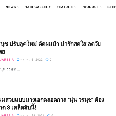
NEWS
HAIR GALLERY
FEATURE
PRODUCT
STEP
รนุช ปรับลุคใหม่ ตัดผมม้า น่ารักสดใส ลดวัย
เลย
ตุลาคม 6, 2022
JAREE.A
0
นุ่น วรนุช ...
มสวยแบบนางเอกตลอดกาล ‘นุ่น วรนุช’ ต้อง
ด 3 เคล็ดลับนี้!
ตุลาคม 28, 2021
JAREE.A
0