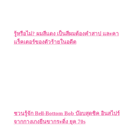
รู้หรือไม่? ผมสีแดง เป็นสีผมต้องคำสาป และคา
แร็คเตอร์ของตัวร้ายในอดีต
ชวนรู้จัก Bell-Bottom Bob บ๊อบสุดชิค อินสไปร์
จากกางเกงยีนขากระดิ่ง ยุค 70s