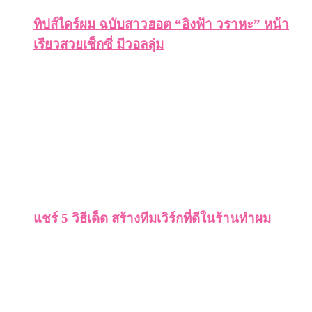
ทิปส์ไดร์ผม ฉบับสาวฮอต “อิงฟ้า วราหะ” หน้า
เรียวสวยเซ็กซี่ มีวอลลุ่ม
แชร์ 5 วิธีเด็ด สร้างทีมเวิร์กที่ดีในร้านทำผม