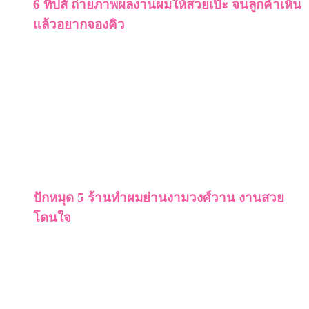
6 ทิปส์ ถ่ายภาพผลงานผมให้สวยเป๊ะ จนลูกค้าเห็น
แล้วอยากจองคิว
ปักหมุด 5 ร้านทำผมย่านงามวงศ์วาน งานสวย
โดนใจ