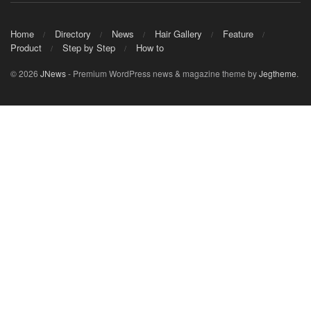
Home
Directory
News
Hair Gallery
Feature
Product
Step by Step
How to
© 2026
JNews
- Premium WordPress news & magazine theme by
Jegtheme
.