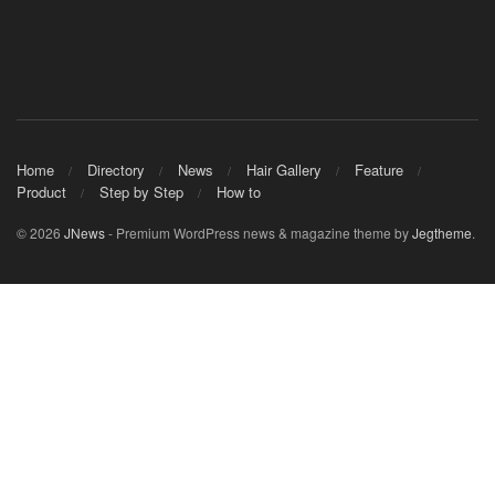
Home
Directory
News
Hair Gallery
Feature
Product
Step by Step
How to
© 2026
JNews
- Premium WordPress news & magazine theme by
Jegtheme
.