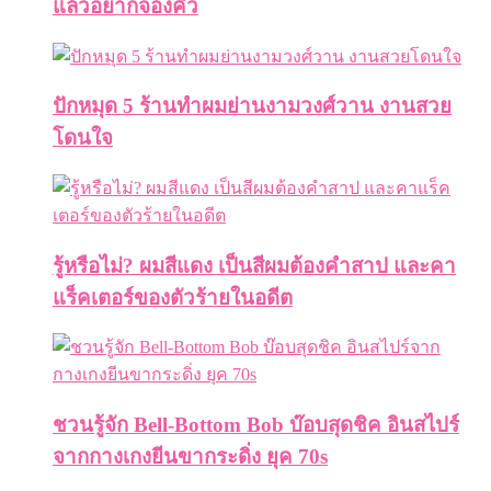
แล้วอยากจองคิว
ปักหมุด 5 ร้านทำผมย่านงามวงศ์วาน งานสวย
โดนใจ
รู้หรือไม่? ผมสีแดง เป็นสีผมต้องคำสาป และคา
แร็คเตอร์ของตัวร้ายในอดีต
ชวนรู้จัก Bell-Bottom Bob บ๊อบสุดชิค อินสไปร์
จากกางเกงยีนขากระดิ่ง ยุค 70s