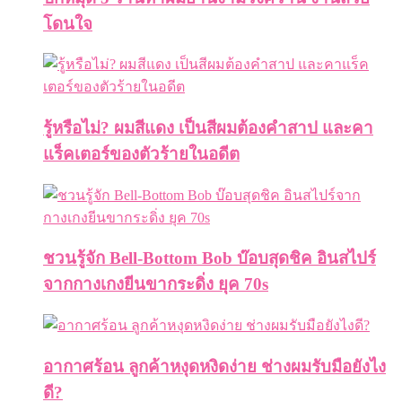
โดนใจ
รู้หรือไม่? ผมสีแดง เป็นสีผมต้องคำสาป และคา
แร็คเตอร์ของตัวร้ายในอดีต
ชวนรู้จัก Bell-Bottom Bob บ๊อบสุดชิค อินสไปร์
จากกางเกงยีนขากระดิ่ง ยุค 70s
อากาศร้อน ลูกค้าหงุดหงิดง่าย ช่างผมรับมือยังไง
ดี?