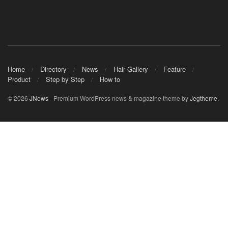
Home
Directory
News
Hair Gallery
Feature
Product
Step by Step
How to
© 2026
JNews
- Premium WordPress news & magazine theme by
Jegtheme
.