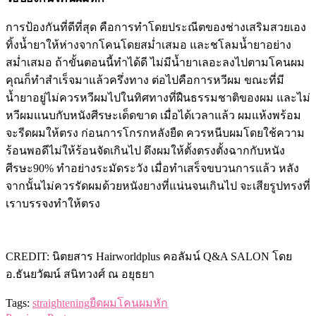
การป้องกันที่ดีที่สุด คือการทำโดยประณีตของช่างเสริมสวยเอง
ทิ้งน้ำยาให้ห่างจากโคนโดยสม่ำเสมอ และชโลมน้ำยาอย่าง
สม่ำเสมอ ถ้าขั้นตอนนี้ทำได้ดี ไม่มีน้ำยาเลอะลงไปตามโคนผม
คุณก็ทำสำเร็จมาแล้วครึ่งทาง ต่อไปคือการหวีผม ขณะที่มี
น้ำยาอยู่ไม่ควรหวีผมไปในทิศทางที่ฝืนธรรมชาติของผม และไม่
หวีผมแนบกับหนังศีรษะเด็ดขาด เมื่อได้เวลาแล้ว ผมแห้งพร้อม
จะรีดผมให้ตรง ก่อนการโกรกหลังยืด ควรหนีบผมโดยใช้ความ
ร้อนพอดีไม่ให้ร้อนจัดเกินไป ดึงผมให้ตั้งตรงตั้งฉากกับหนัง
ศีรษะ90% ทำอย่างระมัดระวัง เมื่อทำเสร็จขบวนการแล้ว หลัง
จากนั้นไม่ควรรัดผมด้วยหนังยางที่แน่นจนเกินไป จะเสียรูปทรงที่
เราบรรจงทำให้ตรง
CREDIT: นิตยสาร Hairworldplus คอลัมน์ Q&A SALON โดย
อ.ธันยวัฒน์ สนิทวงศ์ ณ อยุธยา
Tags:
straightening
ยืดผม
โคนผมหัก