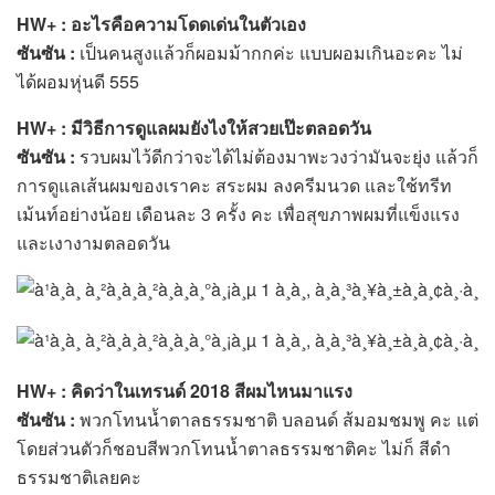
HW+ : อะไรคือความโดดเด่นในตัวเอง
ซันซัน :
เป็นคนสูงแล้วก็ผอมม้ากกค่ะ แบบผอมเกินอะคะ ไม่
ได้ผอมหุ่นดี 555
HW+ : มีวิธีการดูแลผมยังไงให้สวยเป๊ะตลอดวัน
ซันซัน :
รวบผมไว้ดีกว่าจะได้ไม่ต้องมาพะวงว่ามันจะยุ่ง แล้วก็
การดูแลเส้นผมของเราคะ สระผม ลงครีมนวด และใช้ทรีท
เม้นท์อย่างน้อย เดือนละ 3 ครั้ง คะ เพื่อสุขภาพผมที่แข็งแรง
และเงางามตลอดวัน
HW+ : คิดว่าในเทรนด์ 2018 สีผมไหนมาแรง
ซันซัน :
พวกโทนน้ำตาลธรรมชาติ บลอนด์ ส้มอมชมพู คะ แต่
โดยส่วนตัวก็ชอบสีพวกโทนน้ำตาลธรรมชาติคะ ไม่ก็ สีดำ
ธรรมชาติเลยคะ